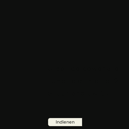
Staat de gewenste
functie er niet bij?
Stuur ons uw CV
Indienen