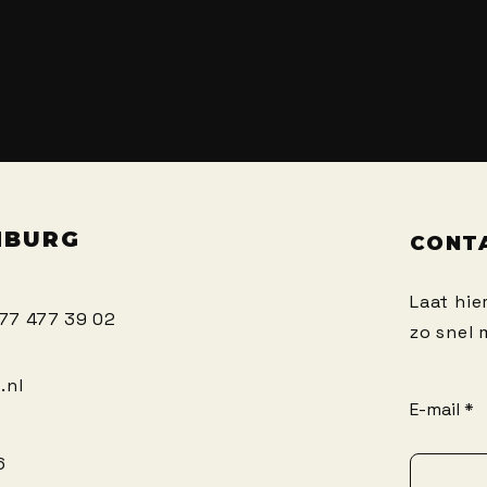
MBURG
CONT
Laat hie
)77 477 39 02
zo snel
.nl
E-mail
6