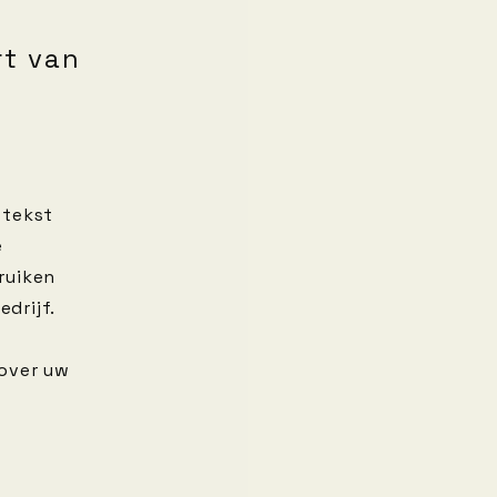
rt van
 tekst
e
ruiken
drijf.
e
 over uw