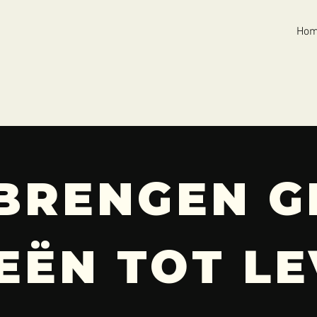
Ho
 BRENGEN G
EËN TOT L