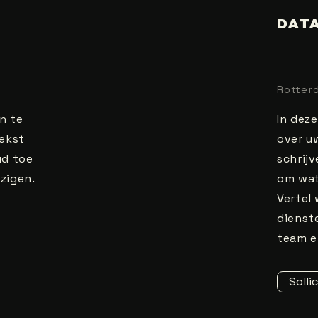
DATA
Rotter
n te
In dez
Tekst
over u
ud toe
schrij
zigen.
om wat
Vertel
dienste
team e
Solli