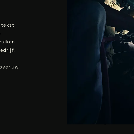
 tekst
e
ruiken
drijf.
e
 over uw