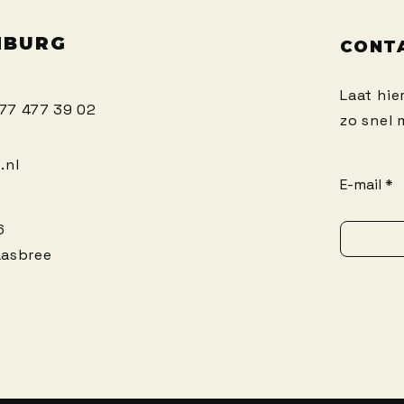
MBURG
CONT
Laat hie
)77 477 39 02
zo snel
.nl
E-mail
6
aasbree