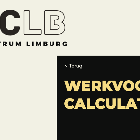
TRUM LIMBURG
< Terug
WERKVOO
CALCULA