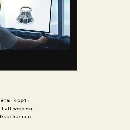
detail klopt?
n half werk en
elkaar kunnen