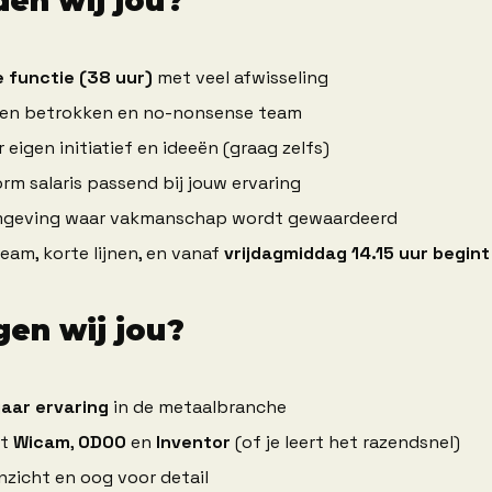
den wij jou?
e functie (38 uur)
 met veel afwisseling
een betrokken en no-nonsense team
 eigen initiatief en ideeën (graag zelfs)
m salaris passend bij jouw ervaring
geving waar vakmanschap wordt gewaardeerd
eam, korte lijnen, en vanaf 
vrijdagmiddag 14.15 uur begin
gen wij jou?
jaar ervaring
 in de metaalbranche
t 
Wicam
, 
ODOO
 en 
Inventor
 (of je leert het razendsnel)
nzicht en oog voor detail