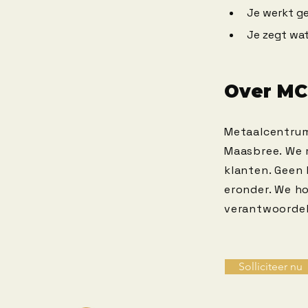
Je werkt ge
Je zegt wat
Over M
Metaalcentrum
Maasbree. We 
klanten. Geen
eronder. We h
verantwoordel
Solliciteer nu