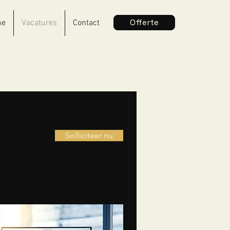
Offerte
me
Vacatures
Contact
Solliciteer nu