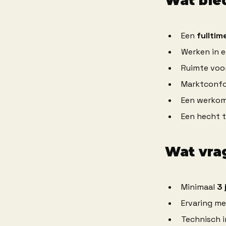
Wat bie
Een 
fulltim
Werken in 
Ruimte voor
Marktconfor
Een werkom
Een hecht t
Wat vra
Minimaal 
3 
Ervaring me
Technisch i