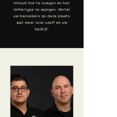
inhoud toe te voegen en het
lettertype te wijzigen. Vertel
uw bezoekers op deze plaats
wat meer over uzelf en uw
bedrijf.