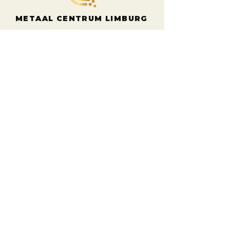
METAAL CENTRUM LIMBURG
Telefoon
Tel: +31 (0)77 477 39 02
Email
info@mclb.nl
Bezoekadre
Voltaweg
16
s
5993 SE Maasbree
CONTACTVERZOEK
Laat hier uw e-mailadres achter. Wij
nemen zo snel
mogelijk contact met u
op.
E-mail
Indienen