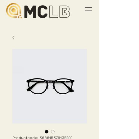
Productcode: 366615376135191