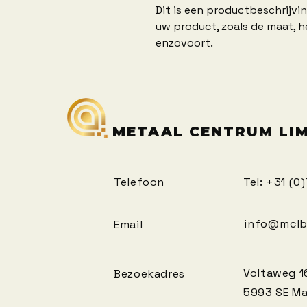
Dit is een productbeschrijving
uw product, zoals de maat, he
enzovoort.
METAAL CENTRUM LI
Telefoon
Tel: +31 (0
info@mclb
Email
Voltaweg
1
Bezoekadres
5993 SE M