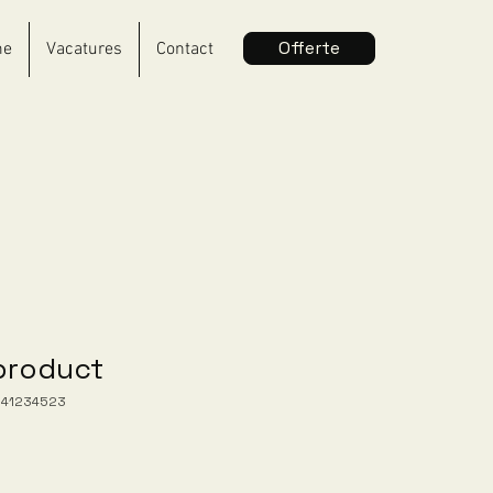
Offerte
me
Vacatures
Contact
 product
641234523