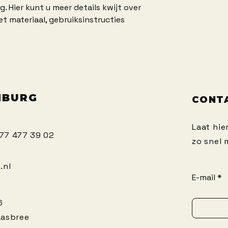
. Hier kunt u meer details kwijt over 
t materiaal, gebruiksinstructies 
MBURG
CONT
Laat hie
)77 477 39 02
zo snel
.nl
E-mail
6
aasbree