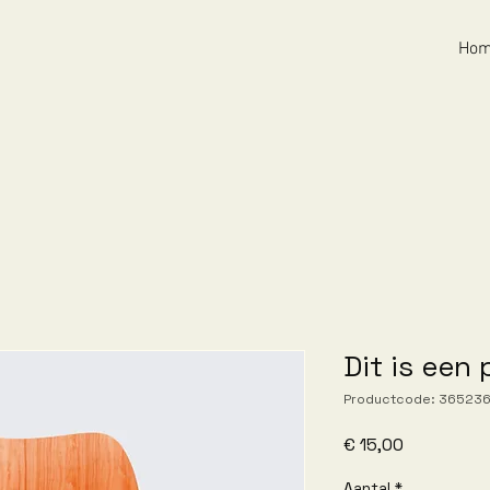
Ho
Dit is een
Productcode: 36523
Prijs
€ 15,00
Aantal
*